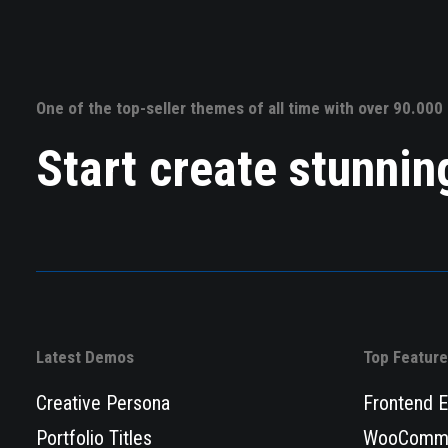
One of the top-seller themes of all time with over 90.000
Start create stunnin
Latest Demos
Top Featur
Creative Persona
Frontend E
Portfolio Titles
WooComme