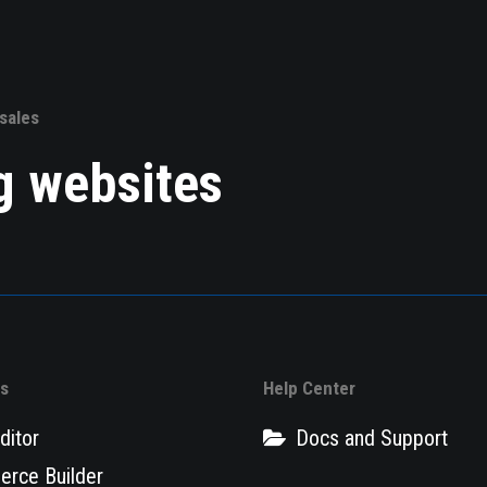
 sales
g websites
es
Help Center
ditor
Docs and Support
rce Builder