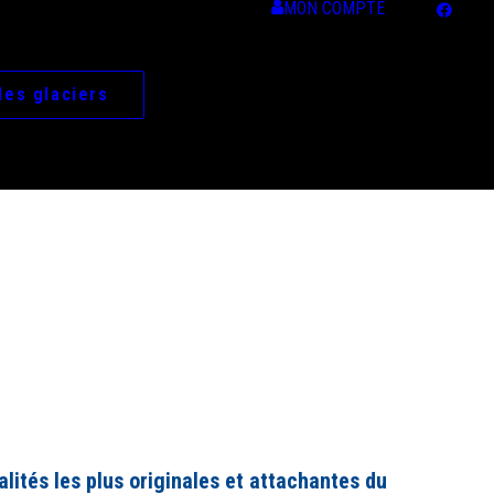
MON COMPTE
des glaciers
lités les plus originales et attachantes du