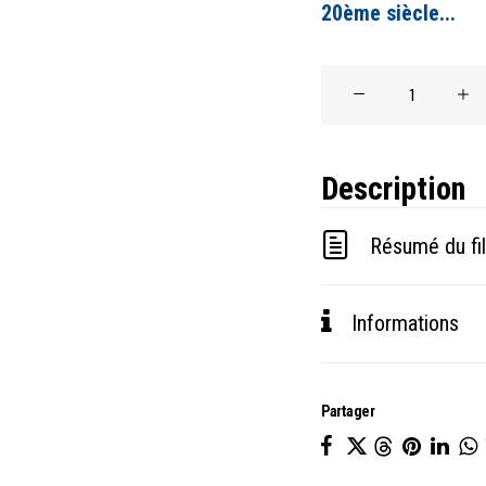
20ème siècle...
quantité
de
La
Description
Légende
de
Résumé du fi
la
Terre
Informations
Dorée
Partager