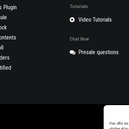
Tutorials
 Plugin
ule
Video Tutorials
ock
ontents
Chat Now
ll
Presale questions
ders
ified
Pour offrir l
stocker et/ou