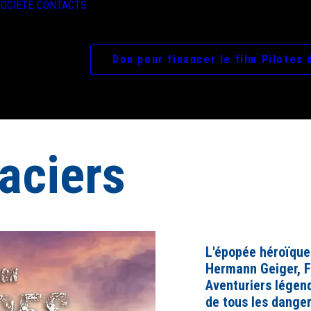
OCIÉTÉ
CONTACTS
Don pour financer le film Pilotes 
laciers
L'épopée héroïque 
Hermann Geiger,
F
Aventuriers légend
de tous les danger