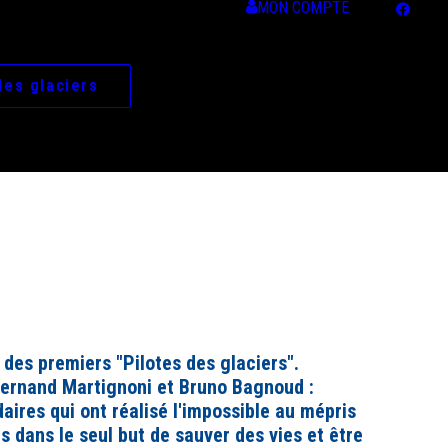
MON COMPTE
des glaciers
des premiers "Pilotes des glaciers".
ernand Martignoni
et
Bruno Bagnoud
:
aires qui ont réalisé l'impossible au mépris
s dans le seul but de sauver des vies et être