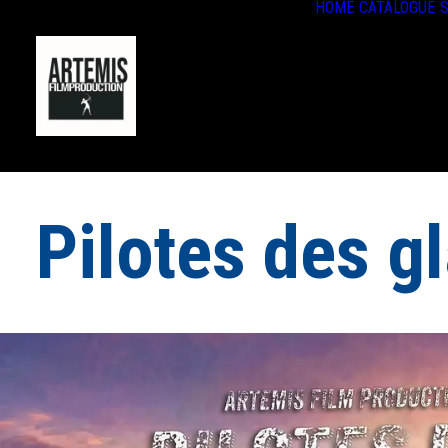
HOME
CATALOGUE
S
Pilotes des g